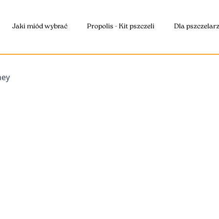
Jaki miód wybrać
Propolis - Kit pszczeli
Dla pszczelar