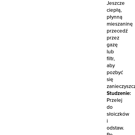
Jeszcze
ciepłą,
płynną
mieszaninę
przecedź
przez
gazę
lub
filtr,
aby
pozbyć
się
zanieczyszc
Studzenie:
Przelej
do
słoiczków
i
odstaw.
Po