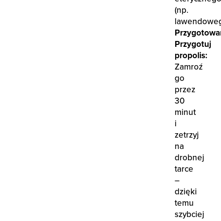
(np.
lawendoweg
Przygotowan
Przygotuj
propolis:
Zamroź
go
przez
30
minut
i
zetrzyj
na
drobnej
tarce
–
dzięki
temu
szybciej