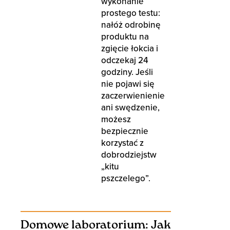
wykonanie
prostego testu:
nałóż odrobinę
produktu na
zgięcie łokcia i
odczekaj 24
godziny. Jeśli
nie pojawi się
zaczerwienienie
ani swędzenie,
możesz
bezpiecznie
korzystać z
dobrodziejstw
„kitu
pszczelego”.
Domowe laboratorium: Jak