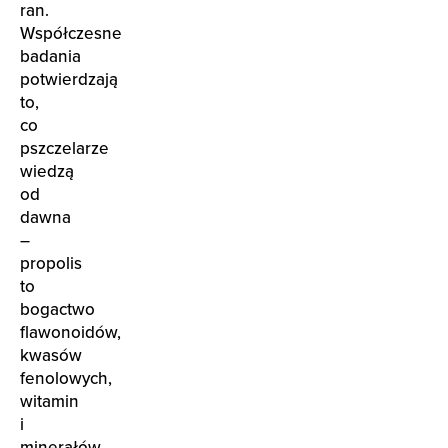
ran.
Współczesne
badania
potwierdzają
to,
co
pszczelarze
wiedzą
od
dawna
–
propolis
to
bogactwo
flawonoidów,
kwasów
fenolowych,
witamin
i
minerałów,