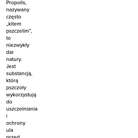
Propolis,
nazywany
często
„kitem
pszczelim”,
to
niezwykły
dar
natury.
Jest
substancją,
którą
pszczoły
wykorzystują
do
uszczelniania
i
ochrony
ula
przed