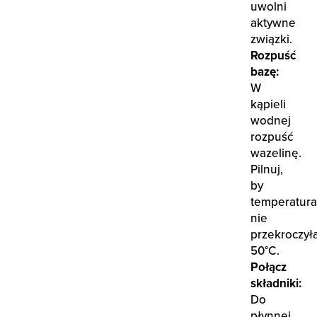
uwolni
aktywne
związki.
Rozpuść
bazę:
W
kąpieli
wodnej
rozpuść
wazelinę.
Pilnuj,
by
temperatura
nie
przekroczył
50°C.
Połącz
składniki:
Do
płynnej