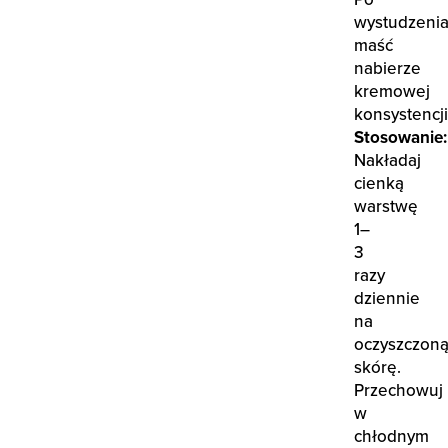
wystudzeni
maść
nabierze
kremowej
konsystencji
Stosowanie:
Nakładaj
cienką
warstwę
1–
3
razy
dziennie
na
oczyszczon
skórę.
Przechowuj
w
chłodnym