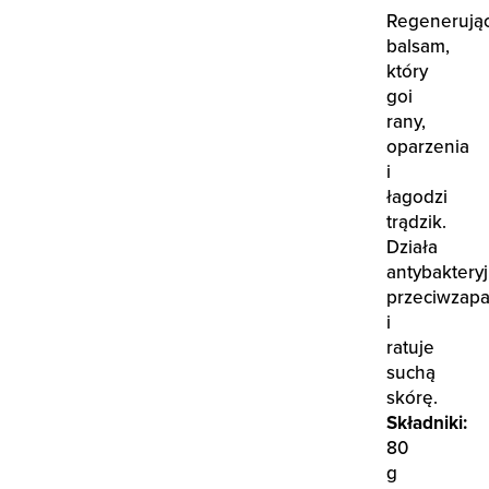
Regenerują
balsam,
który
goi
rany,
oparzenia
i
łagodzi
trądzik.
Działa
antybakteryj
przeciwzapa
i
ratuje
suchą
skórę.
Składniki:
80
g