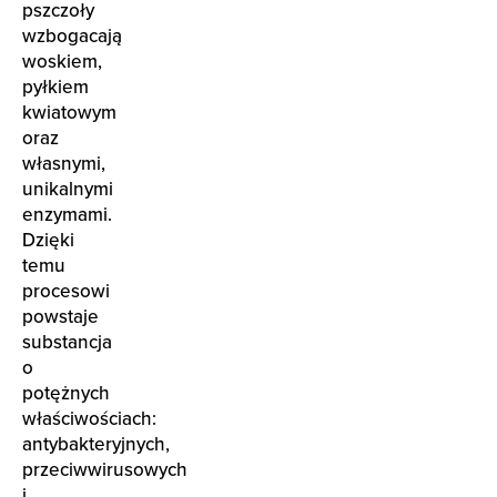
pszczoły
wzbogacają
woskiem,
pyłkiem
kwiatowym
oraz
własnymi,
unikalnymi
enzymami.
Dzięki
temu
procesowi
powstaje
substancja
o
potężnych
właściwościach:
antybakteryjnych,
przeciwwirusowych
i