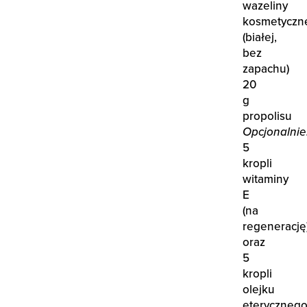
wazeliny
kosmetyczn
(białej,
bez
zapachu)
20
g
propolisu
Opcjonalnie
5
kropli
witaminy
E
(na
regenerację
oraz
5
kropli
olejku
eteryczneg