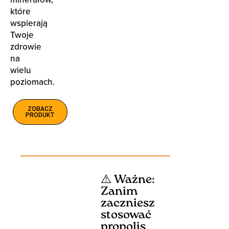
które
wspierają
Twoje
zdrowie
na
wielu
poziomach.
ZOBACZ
PRODUKT
⚠️ Ważne:
Zanim
zaczniesz
stosować
propolis