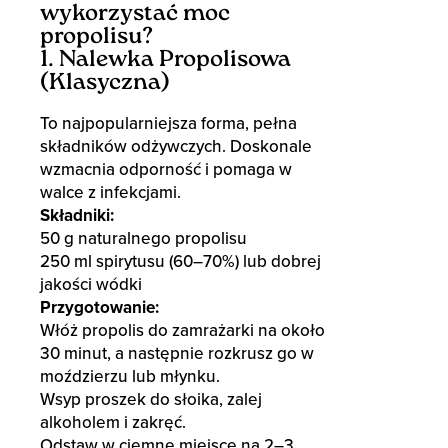
wykorzystać moc
propolisu?
1. Nalewka Propolisowa
(Klasyczna)
To najpopularniejsza forma, pełna
składników odżywczych. Doskonale
wzmacnia odporność i pomaga w
walce z infekcjami.
Składniki:
50 g naturalnego propolisu
250 ml spirytusu (60–70%) lub dobrej
jakości wódki
Przygotowanie:
Włóż propolis do zamrażarki na około
30 minut, a następnie rozkrusz go w
moździerzu lub młynku.
Wsyp proszek do słoika, zalej
alkoholem i zakręć.
Odstaw w ciemne miejsce na 2–3